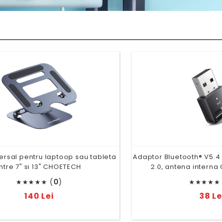
ersal pentru laptoop sau tableta
Adaptor Bluetooth® V5.4
intre 7" si 13" CHOETECH
2.0, antena intern
(
0
)
★
★
★
★
★
★
★
★
★
★
140 Lei
38 Le