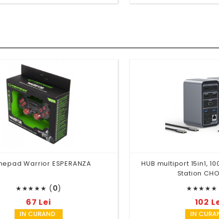
epad Warrior ESPERANZA
HUB multiport 15in1, 1
Station CH
(
0
)
★
★
★
★
★
★
★
★
★
★
67 Lei
102 L
IN CURAND
IN CURA