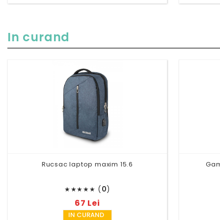
In curand
Rucsac laptop maxim 15.6
Gam
(
0
)
★
★
★
★
★
67 Lei
IN CURAND