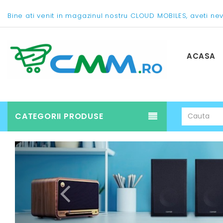
Bine ati venit in magazinul nostru CLOUD MOBILES, aveti ne
ACASA
CATEGORII PRODUSE
Previous