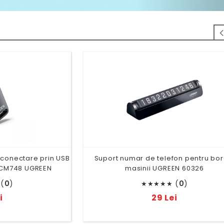
 conectare prin USB
Suport numar de telefon pentru bor
a CM748 UGREEN
masinii UGREEN 60326
(
0
)
(
0
)
★
★
★
★
★
i
29 Lei