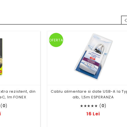
OFERTA
tra rezistent, din
Cablu alimentare si date USB-A la T
peC, 1m FONEX
alb, 1,5m ESPERANZA
(
0
)
(
0
)
★
★
★
★
★
i
16 Lei