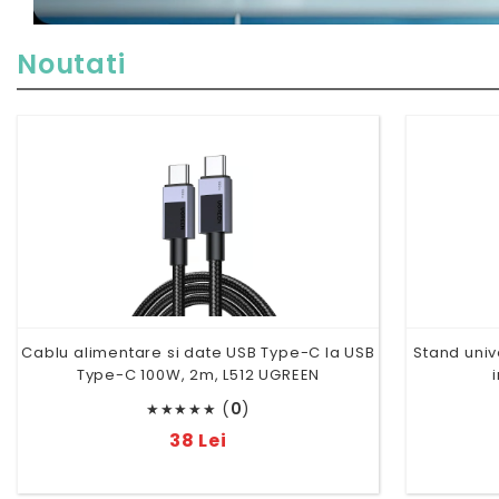
Noutati
Cablu alimentare si date USB Type-C la USB
Stand univ
Type-C 100W, 2m, L512 UGREEN
(
0
)
★
★
★
★
★
38 Lei