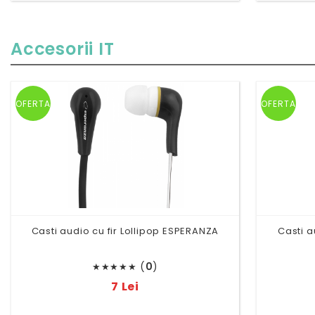
Accesorii IT
OFERTA
OFERTA
Casti audio cu fir Lollipop ESPERANZA
Casti a
(
0
)
★
★
★
★
★
7 Lei