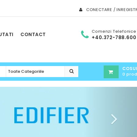
CONECTARE / INREGIST
Comenzi Telefonice
UTATI
CONTACT
+40.372-788.600
COSU
0 pro
Next