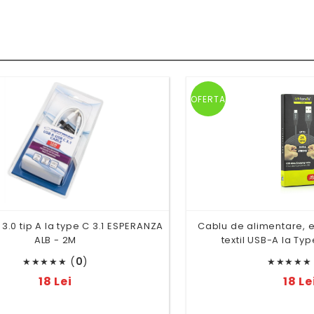
OFERTA
3.0 tip A la type C 3.1 ESPERANZA
Cablu de alimentare, ex
ALB - 2M
textil USB-A la Ty
(
0
)
★
★
★
★
★
★
★
★
★
★
18 Lei
18 Le