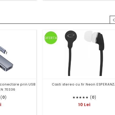
OFERTA
i conectare prin USB
Casti stereo cu fir Neon ESPERAN
EN 70336
(
0
)
(
0
)
★
★
★
★
★
i
10 Lei