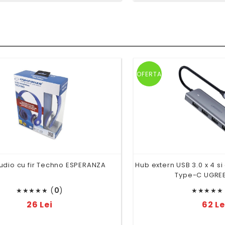
OFERTA
udio cu fir Techno ESPERANZA
Hub extern USB 3.0 x 4 s
Type-C UGRE
(
0
)
★
★
★
★
★
★
★
★
★
★
26 Lei
62 Le