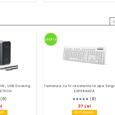
OFERTA
00W , USB Docking
Tastatura cu fir rezistenta la apa Sin
OETECH
ESPERANZA
(
0
)
(
0
)
★
★
★
★
★
ei
37 Lei
ND
IN CURAND