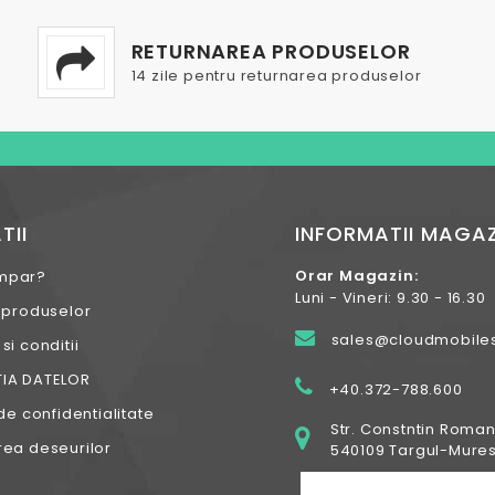
RETURNAREA PRODUSELOR
14 zile pentru returnarea produselor
TII
INFORMATII MAGAZ
Orar Magazin:
mpar?
Luni - Vineri: 9.30 - 16.30
 produselor
sales@cloudmobiles
i conditii
IA DATELOR
+40.372-788.600
de confidentialitate
Str. Constntin Roman
ea deseurilor
540109 Targul-Mures