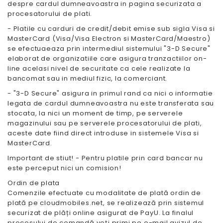
despre cardul dumneavoastra in pagina securizata a
procesatorului de plati.
- Platile cu carduri de credit/debit emise sub sigla Visa si
MasterCard (Visa/Visa Electron si MasterCard/Maestro)
se efectuaeaza prin intermediul sistemului "3-D Secure"
elaborat de organizatiile care asigura tranzactiilor on-
line acelasi nivel de securitate ca cele realizate la
bancomat sau in mediul fizic, la comerciant.
- "3-D Secure" asigura in primul rand ca nici o informatie
legata de cardul dumneavoastra nu este transferata sau
stocata, la nici un moment de timp, pe serverele
magazinului sau pe serverele procesatorului de plati,
aceste date fiind direct introduse in sistemele Visa si
MasterCard.
Important de stiut! - Pentru platile prin card bancar nu
este perceput nici un comision!
Ordin de plata
Comenzile efectuate cu modalitate de plată ordin de
plată pe cloudmobiles.net, se realizează prin sistemul
securizat de plăți online asigurat de PayU. La finalul
procesului de comandă veți primi pe e-mail avizul de