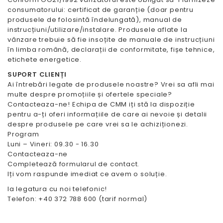
consumatorului: certificat de garanție (doar pentru
produsele de folosintă îndelungată), manual de
instrucțiuni/utilizare/instalare. Produsele aflate la
vânzare trebuie să fie insoțite de manuale de instrucțiuni
în limba română, declarații de conformitate, fișe tehnice,
etichete energetice.
SUPORT CLIENȚI
Ai întrebări legate de produsele noastre? Vrei sa afli mai
multe despre promoțiile și ofertele speciale?
Contacteaza-ne! Echipa de CMM iți stă la dispoziție
pentru a-ți oferi informațiile de care ai nevoie și detalii
despre produsele pe care vrei sa le achiziționezi.
Program
Luni – Vineri: 09.30 - 16.30
Contacteaza-ne
Completează formularul de contact.
Iți vom raspunde imediat ce avem o soluție.
Ia legatura cu noi telefonic!
Telefon: +40 372 788 600 (tarif normal)