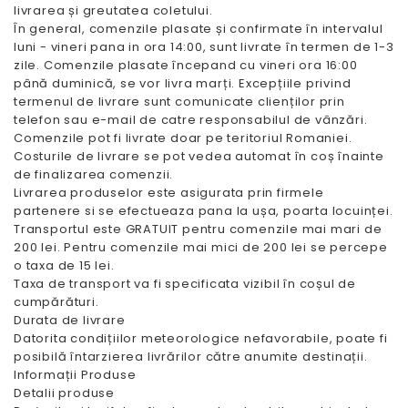
livrarea și greutatea coletului.
În general, comenzile plasate și confirmate în intervalul
luni - vineri pana in ora 14:00, sunt livrate în termen de 1-3
zile. Comenzile plasate începand cu vineri ora 16:00
până duminică, se vor livra marți. Excepțiile privind
termenul de livrare sunt comunicate clienților prin
telefon sau e-mail de catre responsabilul de vânzări.
Comenzile pot fi livrate doar pe teritoriul Romaniei.
Costurile de livrare se pot vedea automat în coș înainte
de finalizarea comenzii.
Livrarea produselor este asigurata prin firmele
partenere si se efectueaza pana la ușa, poarta locuinței.
Transportul este GRATUIT pentru comenzile mai mari de
200 lei. Pentru comenzile mai mici de 200 lei se percepe
o taxa de 15 lei.
Taxa de transport va fi specificata vizibil în coșul de
cumpărături.
Durata de livrare
Datorita condițiilor meteorologice nefavorabile, poate fi
posibilă întarzierea livrărilor către anumite destinații.
Informații Produse
Detalii produse