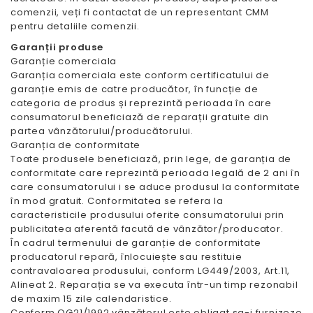
comenzii, veți fi contactat de un representant CMM
pentru detaliile comenzii.
Garanții produse
Garanție comerciala
Garanția comerciala este conform certificatului de
garanție emis de catre producător, în funcție de
categoria de produs și reprezintă perioada în care
consumatorul beneficiază de reparații gratuite din
partea vânzătorului/producătorului.
Garanția de conformitate
Toate produsele beneficiază, prin lege, de garanția de
conformitate care reprezintă perioada legală de 2 ani în
care consumatorului i se aduce produsul la conformitate
în mod gratuit. Conformitatea se refera la
caracteristicile produsului oferite consumatorului prin
publicitatea aferentă facută de vânzător/producator.
În cadrul termenului de garanție de conformitate
producatorul repară, înlocuiește sau restituie
contravaloarea produsului, conform LG449/2003, Art.11,
Alineat 2. Reparația se va executa într-un timp rezonabil
de maxim 15 zile calendaristice.
Conform OG21/1992 vânzătorul este obligat sa-i furnizeze