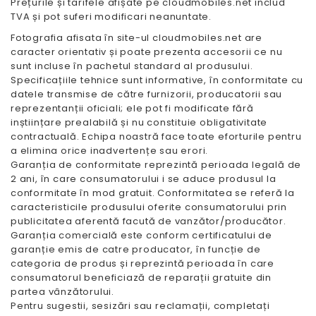
Prețurile și tarifele afișate pe cloudmobiles.net includ
TVA și pot suferi modificari neanuntate.
Fotografia afisata în site-ul cloudmobiles.net are
caracter orientativ și poate prezenta accesorii ce nu
sunt incluse în pachetul standard al produsului.
Specificațiile tehnice sunt informative, în conformitate cu
datele transmise de către furnizorii, producatorii sau
reprezentanții oficiali; ele pot fi modificate fără
inștiințare prealabilă și nu constituie obligativitate
contractuală. Echipa noastră face toate eforturile pentru
a elimina orice inadvertențe sau erori.
Garanția de conformitate reprezintă perioada legală de
2 ani, în care consumatorului i se aduce produsul la
conformitate în mod gratuit. Conformitatea se referă la
caracteristicile produsului oferite consumatorului prin
publicitatea aferentă facută de vanzător/producător.
Garanția comercială este conform certificatului de
garanție emis de catre producator, în funcție de
categoria de produs și reprezintă perioada în care
consumatorul beneficiază de reparații gratuite din
partea vânzătorului.
Pentru sugestii, sesizări sau reclamații, completați