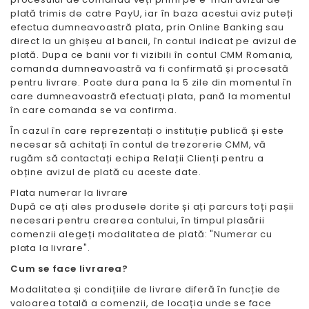
plată trimis de catre PayU, iar în baza acestui aviz puteți
efectua dumneavoastră plata, prin Online Banking sau
direct la un ghișeu al bancii, în contul indicat pe avizul de
plată. Dupa ce banii vor fi vizibili în contul CMM Romania,
comanda dumneavoastră va fi confirmată și procesată
pentru livrare. Poate dura pana la 5 zile din momentul în
care dumneavoastră efectuați plata, pană la momentul
în care comanda se va confirma.
În cazul în care reprezentați o instituție publică și este
necesar să achitați în contul de trezorerie CMM, vă
rugăm să contactați echipa Relații Clienți pentru a
obține avizul de plată cu aceste date.
Plata numerar la livrare
După ce ați ales produsele dorite și ați parcurs toți pașii
necesari pentru crearea contului, în timpul plasării
comenzii alegeți modalitatea de plată: "Numerar cu
plata la livrare".
Cum se face livrarea?
Modalitatea și condițiile de livrare diferă în funcție de
valoarea totală a comenzii, de locația unde se face