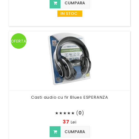
CUMPARA
IN STOC
OFERTA
Casti audio cu fir Blues ESPERANZA
(
0
)
★
★
★
★
★
37
Lei
CUMPARA