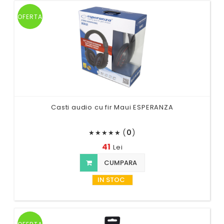
OFERTA
Casti audio cu fir Maui ESPERANZA
(
0
)
★
★
★
★
★
41
Lei
CUMPARA
IN STOC