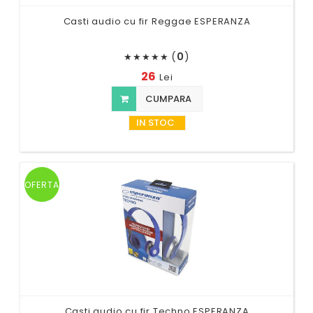
Casti audio cu fir Reggae ESPERANZA
(
0
)
★
★
★
★
★
26
Lei
CUMPARA
IN STOC
OFERTA
Casti audio cu fir Techno ESPERANZA