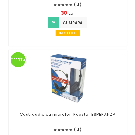
(
0
)
★
★
★
★
★
30
Lei
CUMPARA
IN STOC
OFERTA
Casti audio cu microfon Rooster ESPERANZA
(
0
)
★
★
★
★
★