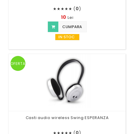
(
0
)
★
★
★
★
★
10
Lei
CUMPARA
IN STOC
OFERTA
Casti audio wireless Swing ESPERANZA
(
0
)
★
★
★
★
★