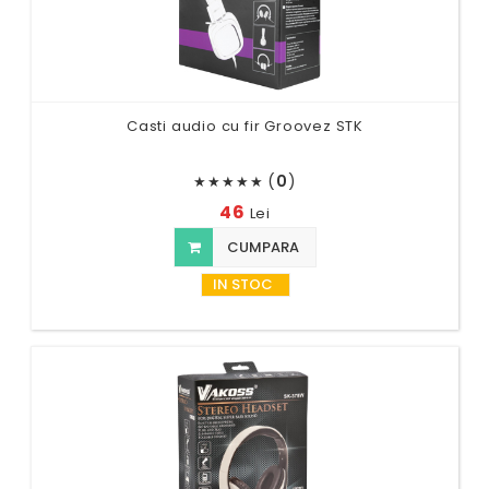
Casti audio cu fir Groovez STK
(
0
)
★
★
★
★
★
46
Lei
CUMPARA
IN STOC