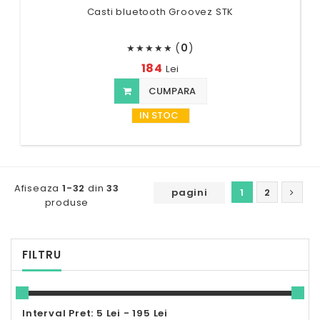
Casti bluetooth Groovez STK
(
0
)
★
★
★
★
★
184
Lei
CUMPARA
IN STOC
Afiseaza
1-32
din
33
pagini
1
2
produse
FILTRU
Interval Pret: 5 Lei - 195 Lei