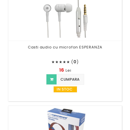
Casti audio cu microfon ESPERANZA
(
0
)
★
★
★
★
★
16
Lei
CUMPARA
IN STOC