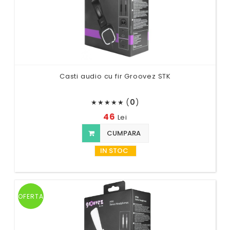
Casti audio cu fir Groovez STK
(
0
)
★
★
★
★
★
46
Lei
CUMPARA
IN STOC
OFERTA