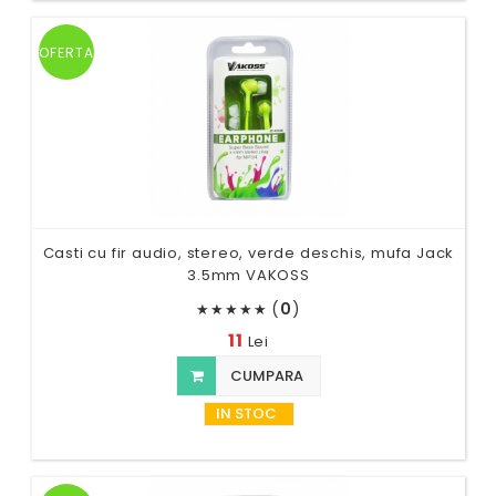
OFERTA
Casti cu fir audio, stereo, verde deschis, mufa Jack
3.5mm VAKOSS
(
0
)
★
★
★
★
★
11
Lei
CUMPARA
IN STOC