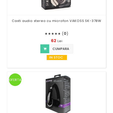
Casti audio stereo cu microfon VAKOSS SK-378W
(
0
)
★
★
★
★
★
62
Lei
CUMPARA
IN STOC
OFERTA