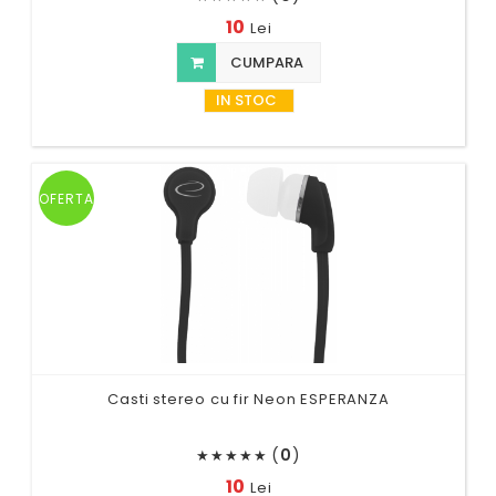
10
Lei
CUMPARA
IN STOC
OFERTA
Casti stereo cu fir Neon ESPERANZA
(
0
)
★
★
★
★
★
10
Lei