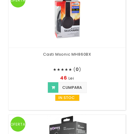
OFERTA
Casti Msonic MH860BX
(
0
)
★
★
★
★
★
46
Lei
CUMPARA
IN STOC
OFERTA