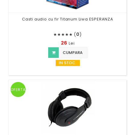
Casti audio cu fir Titanum Liwa ESPERANZA
(
0
)
★
★
★
★
★
26
Lei
CUMPARA
IN STOC
OFERTA