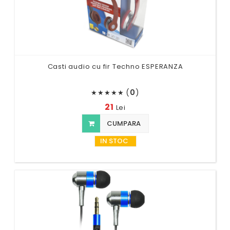
Casti audio cu fir Techno ESPERANZA
(
0
)
★
★
★
★
★
21
Lei
CUMPARA
IN STOC