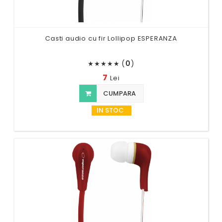
Casti audio cu fir Lollipop ESPERANZA
(
0
)
★
★
★
★
★
7
Lei
CUMPARA
IN STOC