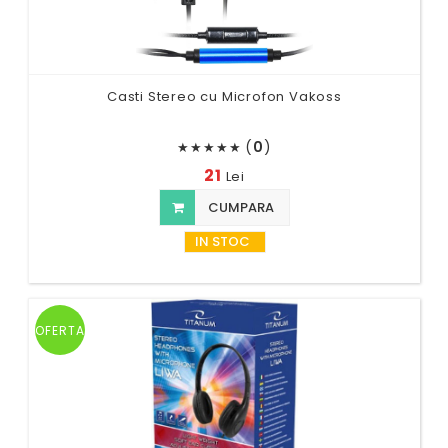
Casti Stereo cu Microfon Vakoss
(
0
)
★
★
★
★
★
21
Lei
CUMPARA
IN STOC
OFERTA