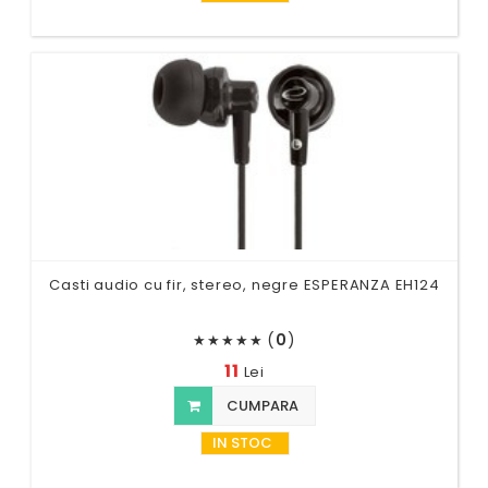
Casti audio cu fir, stereo, negre ESPERANZA EH124
(
0
)
★
★
★
★
★
11
Lei
CUMPARA
IN STOC