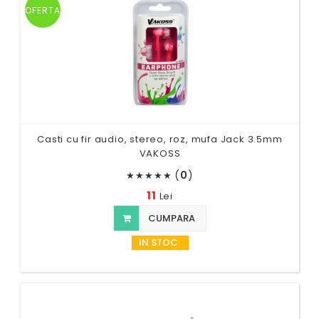
OFERTA
Casti cu fir audio, stereo, roz, mufa Jack 3.5mm
VAKOSS
(
0
)
★
★
★
★
★
11
Lei
CUMPARA
IN STOC