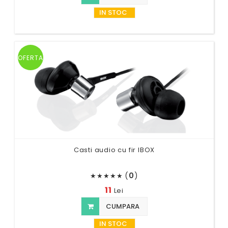
IN STOC
OFERTA
Casti audio cu fir IBOX
(
0
)
★
★
★
★
★
11
Lei
CUMPARA
IN STOC