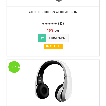
Casti bluetooth Groovez STK
(
0
)
★
★
★
★
★
153
Lei
CUMPARA
IN STOC
OFERTA