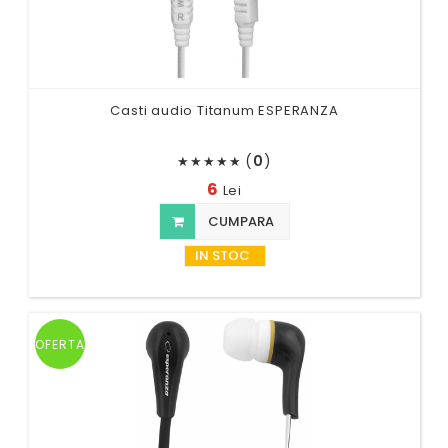
Casti audio Titanum ESPERANZA
(
0
)
★
★
★
★
★
6
Lei
CUMPARA
IN STOC
OFERTA