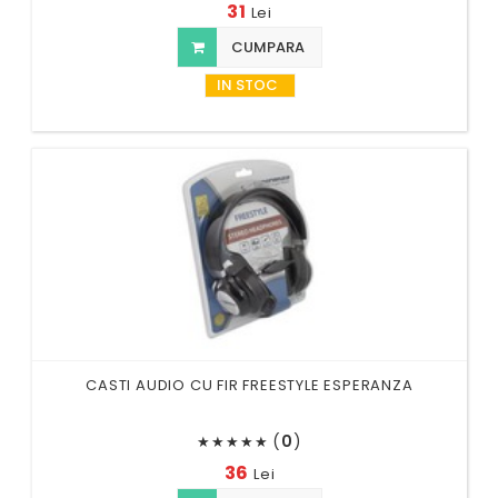
31
Lei
CUMPARA
IN STOC
CASTI AUDIO CU FIR FREESTYLE ESPERANZA
(
0
)
★
★
★
★
★
36
Lei