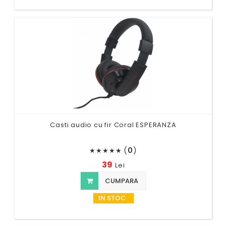
Casti audio cu fir Coral ESPERANZA
(
0
)
★
★
★
★
★
39
Lei
CUMPARA
IN STOC