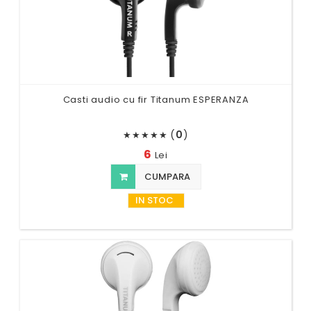
Casti audio cu fir Titanum ESPERANZA
(
0
)
★
★
★
★
★
6
Lei
CUMPARA
IN STOC