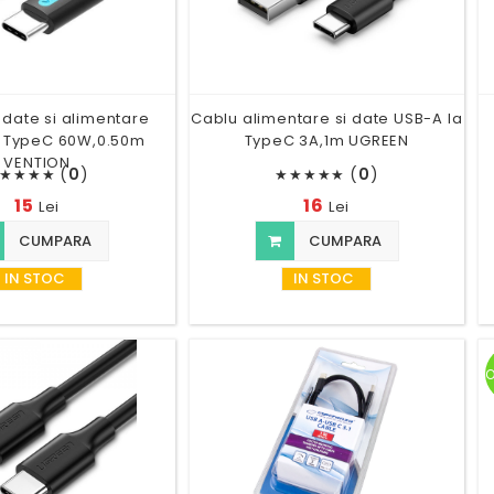
date si alimentare
Cablu alimentare si date USB-A la
a TypeC 60W,0.50m
TypeC 3A,1m UGREEN
VENTION
(
0
)
(
0
)
★
★
★
★
★
★
★
★
★
15
16
Lei
Lei
CUMPARA
CUMPARA
IN STOC
IN STOC