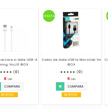
OFERTA
carcare si date USB-A
Cablu de date USB la MicroUsb 1m
C
tning, 1m,L10 IBOX
IBOX
(
0
)
(
0
)
★
★
★
★
★
★
★
★
★
8
9
Lei
Lei
CUMPARA
CUMPARA
IN STOC
IN STOC