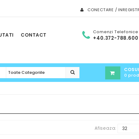
CONECTARE / INREGIST
Comenzi Telefonice
UTATI
CONTACT
+40.372-788.600
COSU
0 pro
Afiseaza: