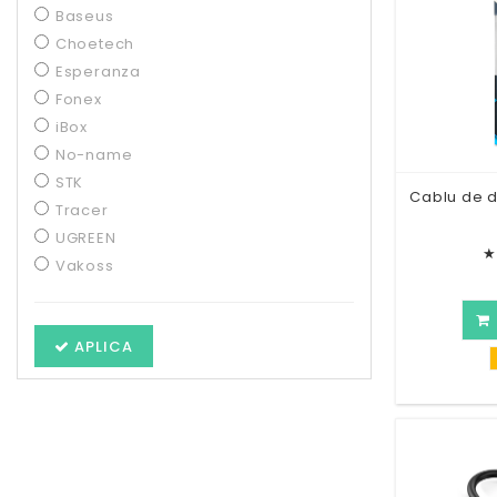
Baseus
Choetech
Esperanza
Fonex
iBox
No-name
STK
Cablu de d
Tracer
UGREEN
★
Vakoss
APLICA