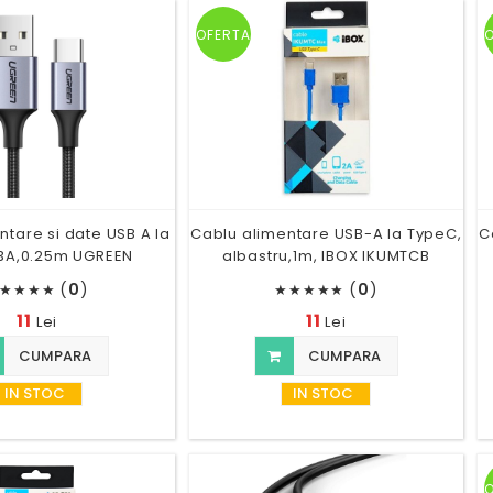
OFERTA
ntare si date USB A la
Cablu alimentare USB-A la TypeC,
C
3A,0.25m UGREEN
albastru,1m, IBOX IKUMTCB
(
0
)
(
0
)
★
★
★
★
★
★
★
★
★
11
11
Lei
Lei
CUMPARA
CUMPARA
IN STOC
IN STOC