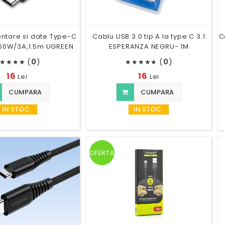
ntare si date Type-C
Cablu USB 3.0 tip A la type C 3.1
C
 60W/3A,1.5m UGREEN
ESPERANZA NEGRU- 1M
(
0
)
(
0
)
★
★
★
★
★
★
★
★
★
16
16
Lei
Lei
CUMPARA
CUMPARA
IN STOC
IN STOC
OFERTA