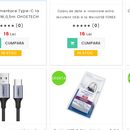
imentare Type-C la
C
Cablu de date si incarcare extra
0W,0,5m CHOETECH
rezistent USB-A la MicroUSB FONEX
(
0
)
(
0
)
★
★
★
★
★
★
★
★
★
16
16
Lei
Lei
CUMPARA
CUMPARA
IN STOC
IN STOC
OFERTA