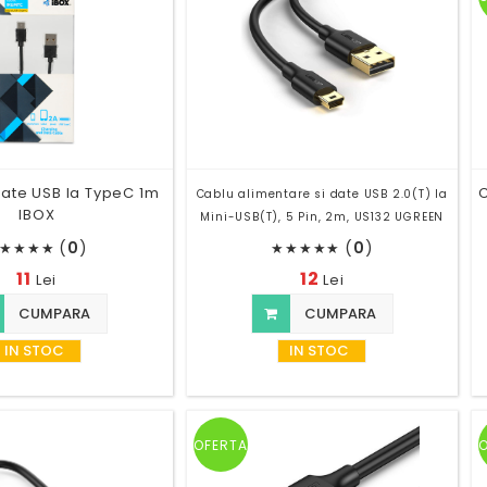
ate USB la TypeC 1m
C
Cablu alimentare si date USB 2.0(T) la
IBOX
Mini-USB(T), 5 Pin, 2m, US132 UGREEN
(
0
)
(
0
)
★
★
★
★
★
★
★
★
★
11
12
Lei
Lei
CUMPARA
CUMPARA
IN STOC
IN STOC
OFERTA