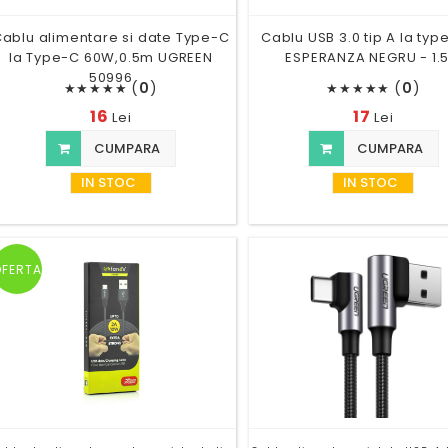
ablu alimentare si date Type-C
Cablu USB 3.0 tip A la type
la Type-C 60W,0.5m UGREEN
ESPERANZA NEGRU - 1.
50996
(
0
)
(
0
)
★
★
★
★
★
★
★
★
★
★
16
17
Lei
Lei
CUMPARA
CUMPARA
IN STOC
IN STOC
OFERTA