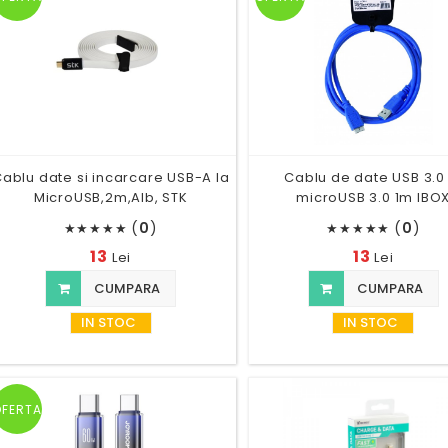
ablu date si incarcare USB-A la
Cablu de date USB 3.0 
MicroUSB,2m,Alb, STK
microUSB 3.0 1m IBO
(
0
)
(
0
)
★
★
★
★
★
★
★
★
★
★
13
13
Lei
Lei
CUMPARA
CUMPARA
IN STOC
IN STOC
OFERTA