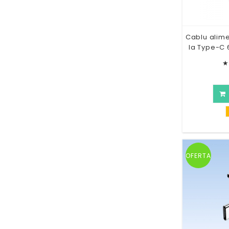
Cablu alime
la Type-C
★
OFERTA