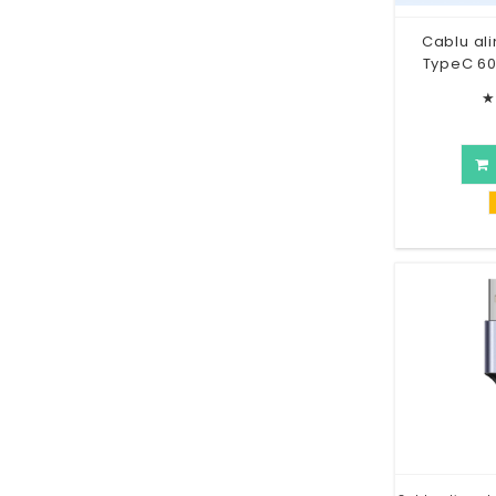
Cablu al
TypeC 6
★