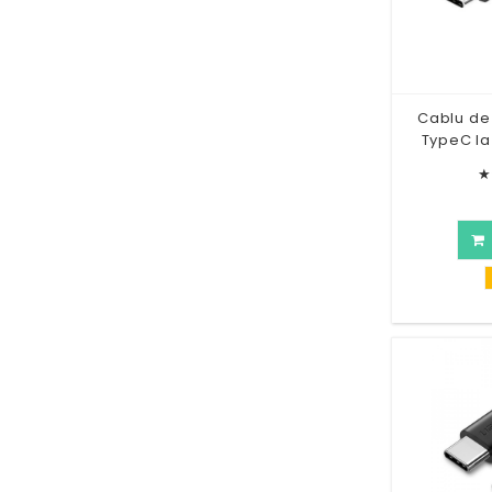
Cablu de 
TypeC l
★