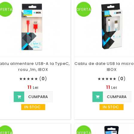
OFERTA
OFERTA
ablu alimentare USB-A la TypeC,
Cablu de date USB la micr
rosu ,1m, IBOX
IBOX
(
0
)
(
0
)
★
★
★
★
★
★
★
★
★
★
11
11
Lei
Lei
CUMPARA
CUMPARA
IN STOC
IN STOC
OFERTA
OFERTA