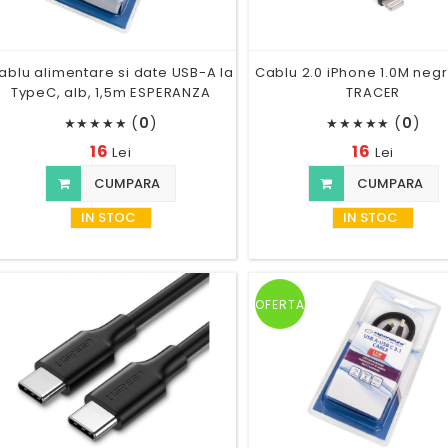
ablu alimentare si date USB-A la
Cablu 2.0 iPhone 1.0M neg
TypeC, alb, 1,5m ESPERANZA
TRACER
(
0
)
(
0
)
★
★
★
★
★
★
★
★
★
★
16
16
Lei
Lei
CUMPARA
CUMPARA
IN STOC
IN STOC
OFERTA