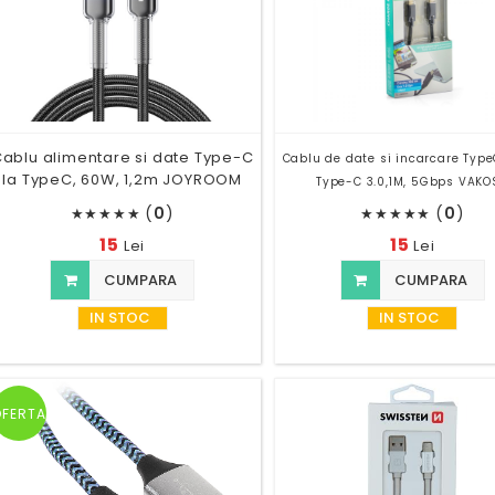
ablu alimentare si date Type-C
Cablu de date si incarcare Type
la TypeC, 60W, 1,2m JOYROOM
Type-C 3.0,1M, 5Gbps VAKO
(
0
)
(
0
)
★
★
★
★
★
★
★
★
★
★
15
15
Lei
Lei
CUMPARA
CUMPARA
IN STOC
IN STOC
OFERTA