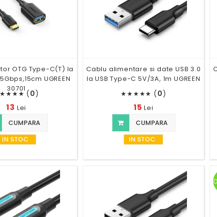
tor OTG Type-C(T) la
Cablu alimentare si date USB 3.0
C
,5Gbps,15cm UGREEN
la USB Type-C 5V/3A, 1m UGREEN
30701
(
0
)
(
0
)
★
★
★
★
★
★
★
★
★
13
15
Lei
Lei
CUMPARA
CUMPARA
IN STOC
IN STOC