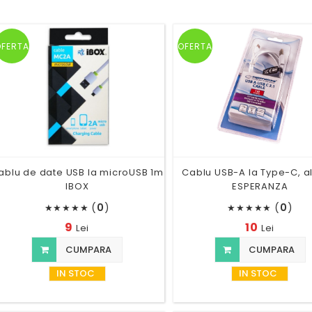
OFERTA
OFERTA
ablu de date USB la microUSB 1m
Cablu USB-A la Type-C, al
IBOX
ESPERANZA
(
0
)
(
0
)
★
★
★
★
★
★
★
★
★
★
9
10
Lei
Lei
CUMPARA
CUMPARA
IN STOC
IN STOC