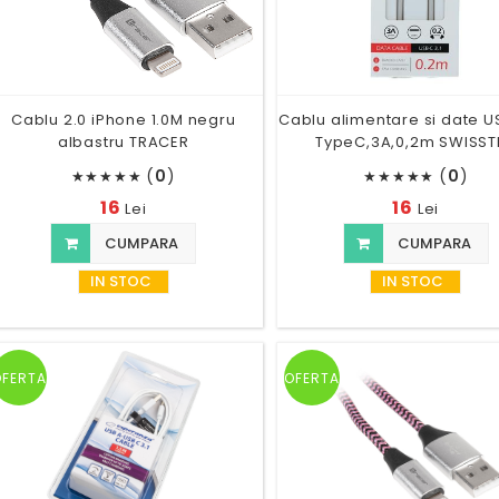
Cablu 2.0 iPhone 1.0M negru
Cablu alimentare si date U
albastru TRACER
TypeC,3A,0,2m SWISST
(
0
)
(
0
)
★
★
★
★
★
★
★
★
★
★
16
16
Lei
Lei
CUMPARA
CUMPARA
IN STOC
IN STOC
OFERTA
OFERTA