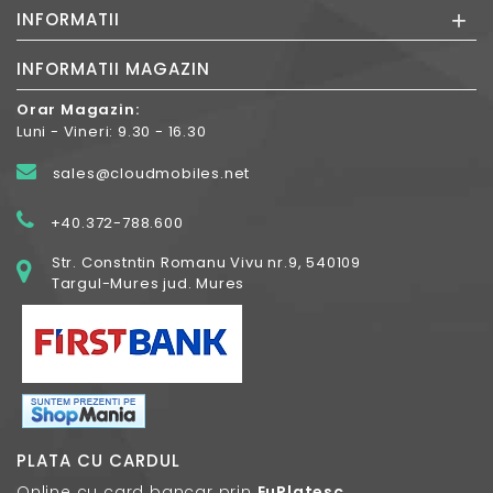
+
INFORMATII
INFORMATII MAGAZIN
Orar Magazin:
Luni - Vineri: 9.30 - 16.30
sales@cloudmobiles.net
+40.372-788.600
Str. Constntin Romanu Vivu nr.9, 540109
Targul-Mures jud. Mures
PLATA CU CARDUL
Online cu card bancar prin
EuPlatesc