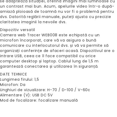
se adaptează situației, oferind imagini mai luminoase cu
un contrast mai bun. Acum, apelurile video într-o după-
amiază ploioasă de toamnă nu vor fi o problemă pentru
dvs. Datorită reglării manuale, puteți ajusta cu precizie
claritatea imaginii la nevoile dvs.
Dispozitiv versatil
Camera web Tracer WEB008 este echipată cu un
microfon încorporat, care vă va asigura o bună
comunicare cu interlocutorul dvs. și vă va permite să
organizați conferințe de afaceri acasă. Dispozitivul are o
intrare USB, ceea ce îl face compatibil cu orice
computer desktop și laptop. Cablul lung de 1,5 m
garantează conectarea și utilizarea în siguranță.
DATE TEHNICE
Lungimea firului: 1,5
Microfon: Da
Unghiuri de vizualizare: H-70 / D-100 / V-60c
Alimentare (V): USB DC 5V
Mod de focalizare: focalizare manuală