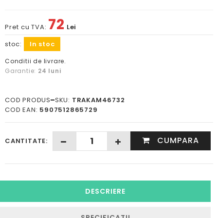
72
Pret cu TVA:
Lei
stoc:
In stoc
Conditii de livrare.
Garantie:
24 luni
COD PRODUS━SKU:
TRAKAM46732
COD EAN:
5907512865729
CUMPARA
CANTITATE:
DESCRIERE
SPECIFICATII