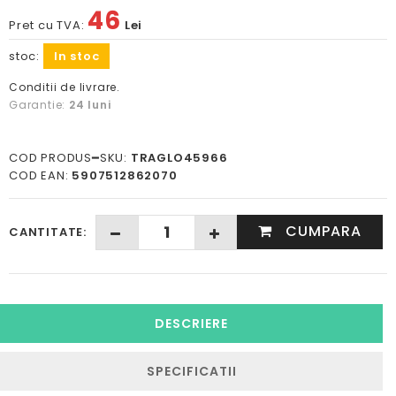
46
Pret cu TVA:
Lei
stoc:
In stoc
Conditii de livrare.
Garantie:
24 luni
COD PRODUS━SKU:
TRAGLO45966
COD EAN:
5907512862070
CUMPARA
CANTITATE:
DESCRIERE
SPECIFICATII