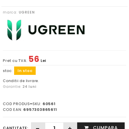
marca:
UGREEN
56
Pret cu TVA:
Lei
stoc:
In stoc
Conditii de livrare.
Garantie:
24 luni
COD PRODUS━SKU:
60561
COD EAN:
6957303865611
CUMPARA
CANTITATE: