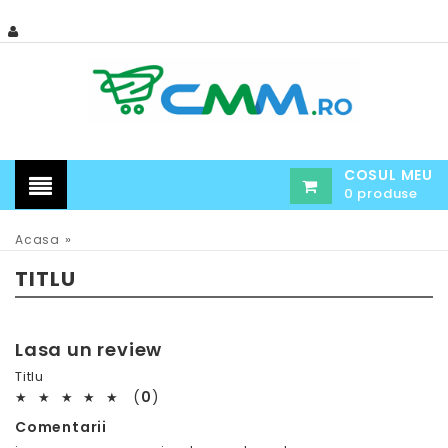
COSUL MEU
0 produse
»
Acasa
TITLU
Lasa un review
Titlu
(
0
)
★
★
★
★
★
Comentarii