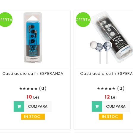
OFERTA
OFERTA
Casti audio cu fir ESPERANZA
Casti audio cu fir ESPER
(
0
)
(
0
)
★
★
★
★
★
★
★
★
★
★
10
12
Lei
Lei
CUMPARA
CUMPARA
IN STOC
IN STOC