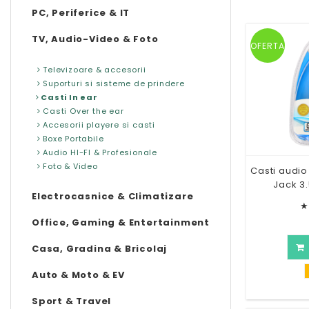
PC, Periferice & IT
TV, Audio-Video & Foto
OFERTA
Televizoare & accesorii
Suporturi si sisteme de prindere
Casti In ear
Casti Over the ear
Accesorii playere si casti
Boxe Portabile
Audio HI-FI & Profesionale
Foto & Video
Casti audio 
Jack 3
Electrocasnice & Climatizare
★
Office, Gaming & Entertainment
Casa, Gradina & Bricolaj
Auto & Moto & EV
Sport & Travel