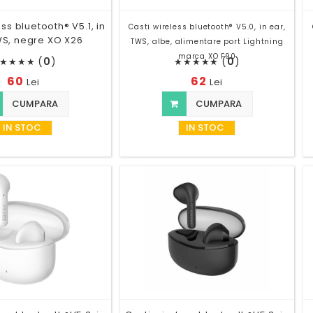
ss bluetooth® V5.1, in
Casti wireless bluetooth® V5.0, in ear,
WS, negre XO X26
TWS, albe, alimentare port Lightning
marca XO F90
(
0
)
(
0
)
★
★
★
★
★
★
★
★
★
60
62
Lei
Lei
CUMPARA
CUMPARA
IN STOC
IN STOC