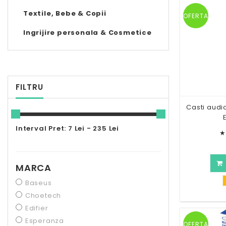
Textile, Bebe & Copii
OFERTA
Ingrijire personala & Cosmetice
FILTRU
Casti audi
Interval Pret: 7 Lei - 235 Lei
★
MARCA
Baseus
Choetech
Edifier
Esperanza
OFERTA