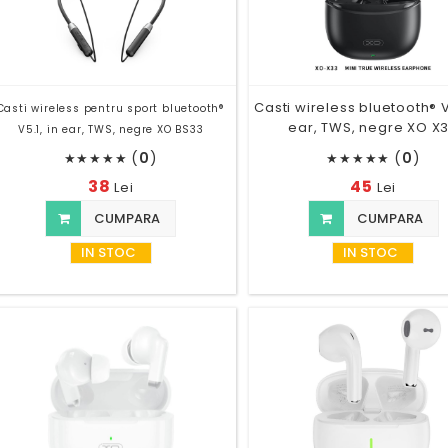
Casti wireless bluetooth® V
Casti wireless pentru sport bluetooth®
ear, TWS, negre XO X
V5.1, in ear, TWS, negre XO BS33
(
0
)
(
0
)
★
★
★
★
★
★
★
★
★
★
38
45
Lei
Lei
CUMPARA
CUMPARA
IN STOC
IN STOC