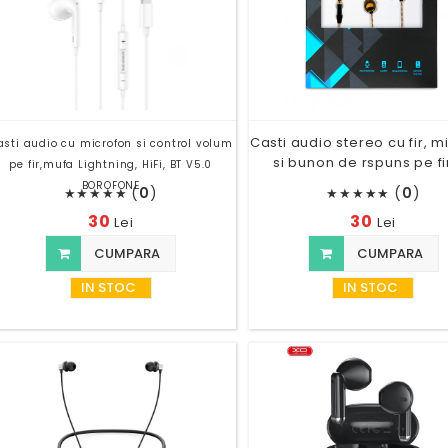
Casti audio stereo cu fir, m
asti audio cu microfon si control volum
si bunon de rspuns pe fi
pe fir,mufa Lightning, HiFi, BT V5.0
BOROFONE
(
0
)
(
0
)
★
★
★
★
★
★
★
★
★
★
30
30
Lei
Lei
CUMPARA
CUMPARA
IN STOC
IN STOC