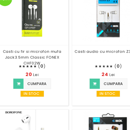
Casti cu fir si microfon mufa
Casti audio cu microfon Z
Jack3.5mm Classic FONEX
CHF02W
(
0
)
(
0
)
★
★
★
★
★
★
★
★
★
★
20
24
Lei
Lei
CUMPARA
CUMPARA
IN STOC
IN STOC