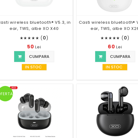
asti wireless bluetooth® V5.3, in
Casti wireless bluetooth® V
ear, TWS, albe XO X40
ear, TWS, albe XO X2
(
0
)
(
0
)
★
★
★
★
★
★
★
★
★
★
50
60
Lei
Lei
CUMPARA
CUMPARA
IN STOC
IN STOC
OFERTA