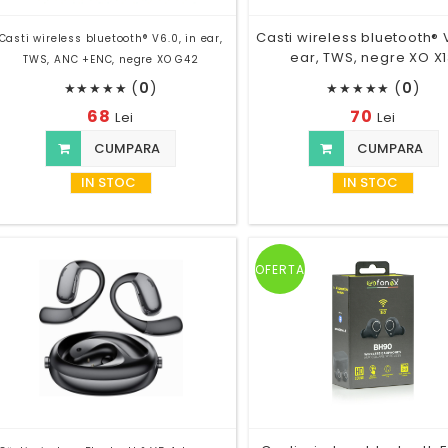
Casti wireless bluetooth® V
Casti wireless bluetooth® V6.0, in ear,
ear, TWS, negre XO X
TWS, ANC +ENC, negre XO G42
(
0
)
(
0
)
★
★
★
★
★
★
★
★
★
★
68
70
Lei
Lei
CUMPARA
CUMPARA
IN STOC
IN STOC
OFERTA