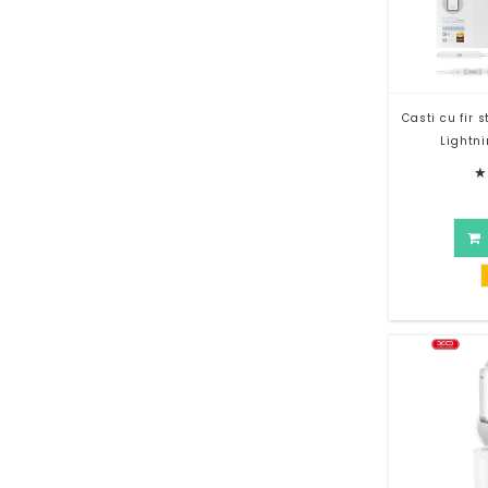
Casti cu fir 
Lightni
★