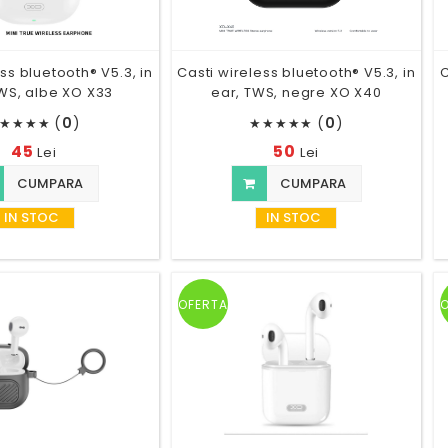
ss bluetooth® V5.3, in
Casti wireless bluetooth® V5.3, in
C
WS, albe XO X33
ear, TWS, negre XO X40
(
0
)
(
0
)
★
★
★
★
★
★
★
★
★
45
50
Lei
Lei
CUMPARA
CUMPARA
IN STOC
IN STOC
OFERTA