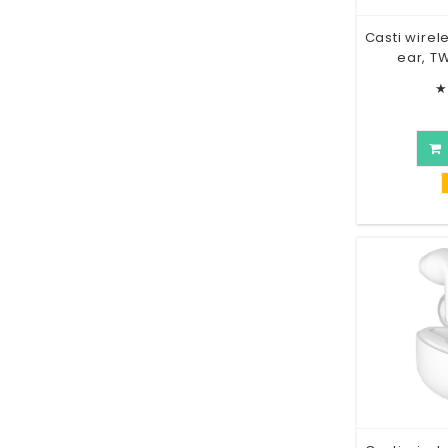
Casti wirele
ear, T
★