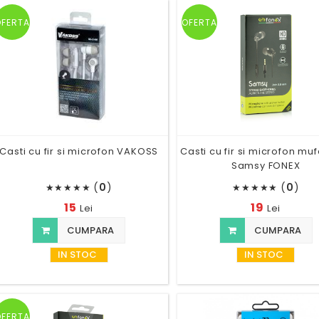
OFERTA
OFERTA
Casti cu fir si microfon VAKOSS
Casti cu fir si microfon mu
Samsy FONEX
(
0
)
(
0
)
★
★
★
★
★
★
★
★
★
★
15
19
Lei
Lei
CUMPARA
CUMPARA
IN STOC
IN STOC
OFERTA