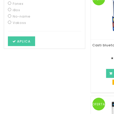
Fonex
iBox
No-name
Vakoss
APLICA
Casti bluet
★
OFERTA