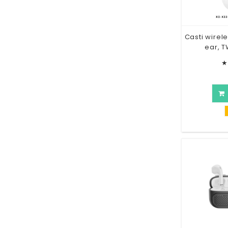
Casti wirele
ear, T
★