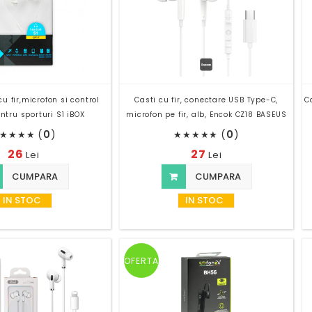
u fir,microfon si control
Casti cu fir, conectare USB Type-C,
C
ntru sporturi S1 iBOX
microfon pe fir, alb, Encok CZ18 BASEUS
(
0
)
(
0
)
★
★
★
★
★
★
★
★
★
26
27
Lei
Lei
CUMPARA
CUMPARA
IN STOC
IN STOC
OFERTA