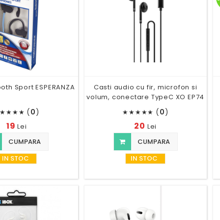
ooth Sport ESPERANZA
Casti audio cu fir, microfon si
volum, conectare TypeC XO EP74
(
0
)
(
0
)
★
★
★
★
★
★
★
★
★
19
20
Lei
Lei
CUMPARA
CUMPARA
IN STOC
IN STOC