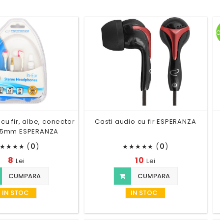
cu fir, albe, conector
Casti audio cu fir ESPERANZA
.5mm ESPERANZA
(
0
)
(
0
)
★
★
★
★
★
★
★
★
★
8
10
Lei
Lei
CUMPARA
CUMPARA
IN STOC
IN STOC