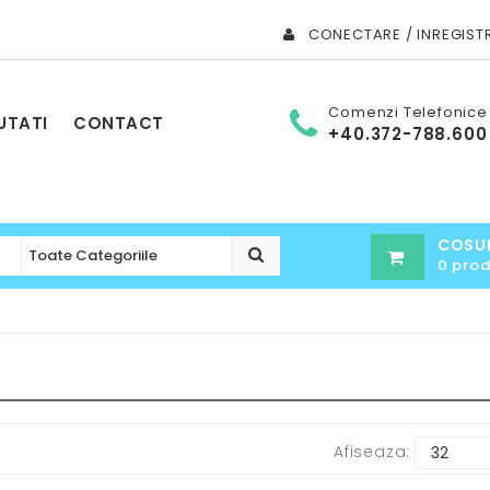
CONECTARE / INREGIST
Comenzi Telefonice
UTATI
CONTACT
+40.372-788.600
COSU
0 pro
Afiseaza: