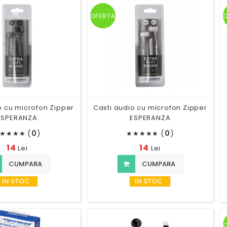
OFERTA
o cu microfon Zipper
Casti audio cu microfon Zipper
ESPERANZA
ESPERANZA
(
0
)
(
0
)
★
★
★
★
★
★
★
★
★
14
14
Lei
Lei
CUMPARA
CUMPARA
IN STOC
IN STOC