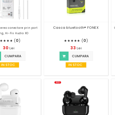
Casca bluetooth® FONEX
stereo conectare prin port
ng, Hi-Fis Audio XO
(
0
)
(
0
)
★
★
★
★
★
★
★
★
★
30
33
Lei
Lei
CUMPARA
CUMPARA
IN STOC
IN STOC